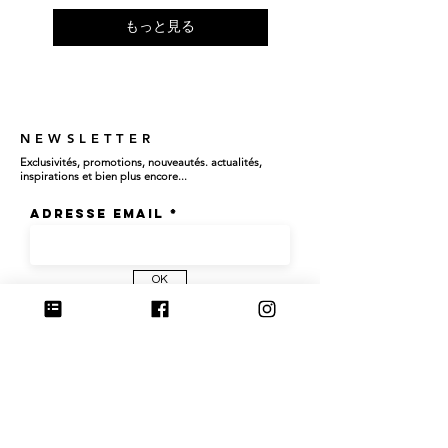
もっと見る
NEWSLETTER
Exclusivités, promotions, nouveautés. actualités,
inspirations et bien plus encore...
Adresse email
OK
Instagram
@culoyon をフォロー/ #culoyon をシェアしてくれ
ると嬉しいです:)