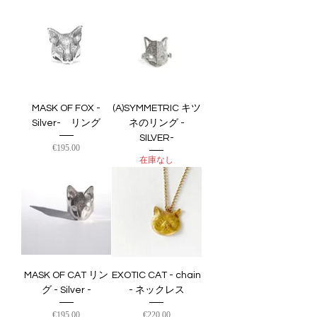
MASK OF FOX -
(A)SYMMETRIC キツ
Silver- リング
ネのリング -
SILVER-
価格
€195.00
在庫なし
MASK OF CAT リン
EXOTIC CAT - chain
グ - Silver -
- ネックレス
価格
価格
€195.00
€220.00