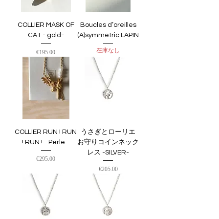
COLLIER MASK OF
Boucles d’oreilles
CAT - gold-
(A)symmetric LAPIN
在庫なし
価格
€195.00
COLLIER RUN ! RUN
うさぎとローリエ
! RUN ! - Perle -
お守りコインネック
レス -SILVER-
価格
€295.00
価格
€205.00