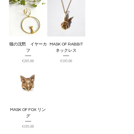
猫の沈黙 イヤーカ
MASK OF RABBIT
フ
ネックレス
価格
価格
€205.00
€195.00
MASK OF FOX リン
グ
価格
€195.00