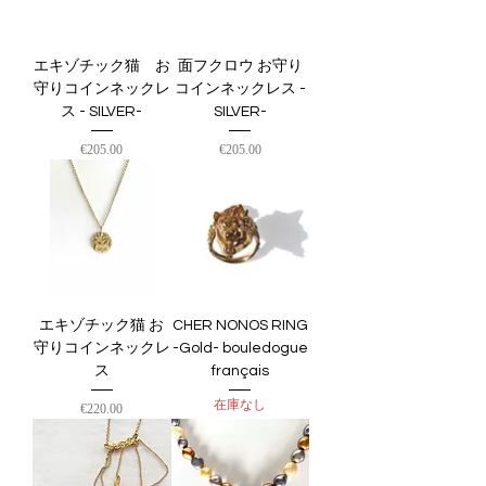
エキゾチック猫 お
面フクロウ お守り
守りコインネックレ
コインネックレス -
ス - SILVER-
SILVER-
価格
価格
€205.00
€205.00
エキゾチック猫 お
CHER NONOS RING
守りコインネックレ
-Gold- bouledogue
ス
français
在庫なし
価格
€220.00