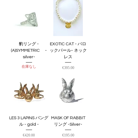
豹リング -
EXOTIC CAT - バロ
(A)SYMMETRIC -
ックパール- ネック
silver-
レス
在庫なし
価格
€395.00
LES 3 LAPINS バング
MASK OF RABBIT
ル - gold -
リング -Silver-
価格
価格
€420.00
€195.00