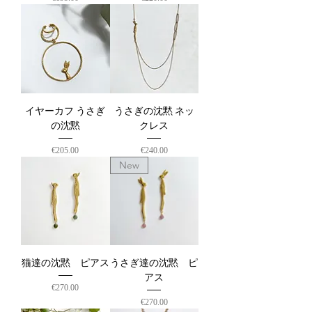
イヤーカフ うさぎ
うさぎの沈黙 ネッ
の沈黙
クレス
価格
価格
€205.00
€240.00
New
猫達の沈黙 ピアス
うさぎ達の沈黙 ピ
アス
価格
€270.00
価格
€270.00