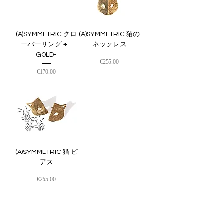
(A)SYMMETRIC クロ
(A)SYMMETRIC 猫の
ーバーリング ♣︎ -
ネックレス
GOLD-
価格
€255.00
価格
€170.00
(A)SYMMETRIC 猫 ピ
アス
価格
€255.00