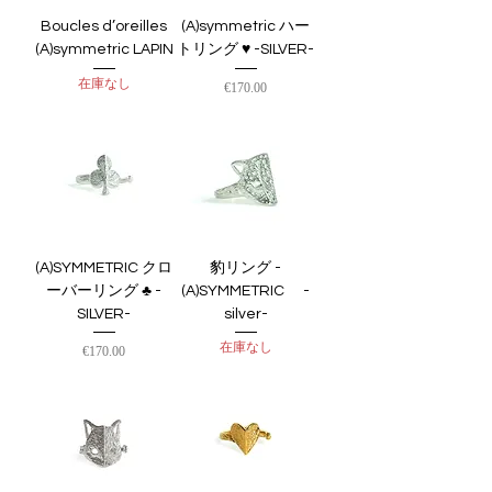
Boucles d’oreilles
(A)symmetric ハー
(A)symmetric LAPIN
トリング ♥︎ -SILVER-
在庫なし
価格
€170.00
(A)SYMMETRIC クロ
豹リング -
ーバーリング ♣︎ -
(A)SYMMETRIC -
SILVER-
silver-
在庫なし
価格
€170.00