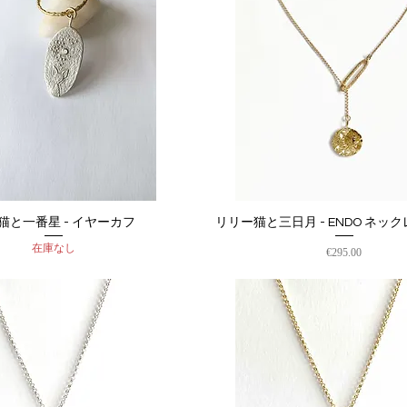
猫と一番星 - イヤーカフ
リリー猫と三日月 - ENDO ネックレ
クイックビュー
クイックビュー
在庫なし
価格
€295.00