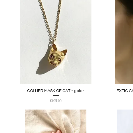
COLLIER MASK OF CAT - gold-
EXTIC C
クイックビュー
価格
€195.00