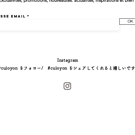
Exclusivités, promotions, nouveautés. actualités, inspirations et bien 
sse email
OK
Instagram
@culoyon をフォロー/ #culoyon をシェアしてくれると嬉しいです