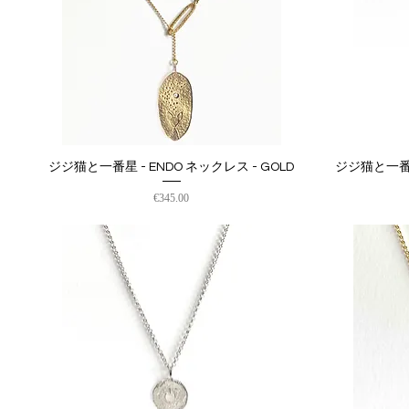
ジジ猫と一番星 - ENDO ネックレス - GOLD
ジジ猫と一番星 
クイックビュー
価格
€345.00