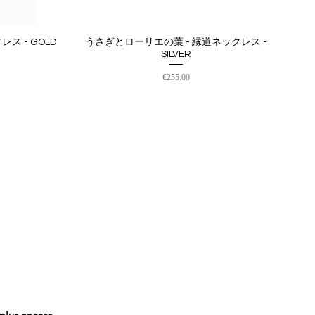
ス - GOLD
うさぎとローリエの葉 - 縁道ネックレス -
クイックビュー
SILVER
価格
€255.00