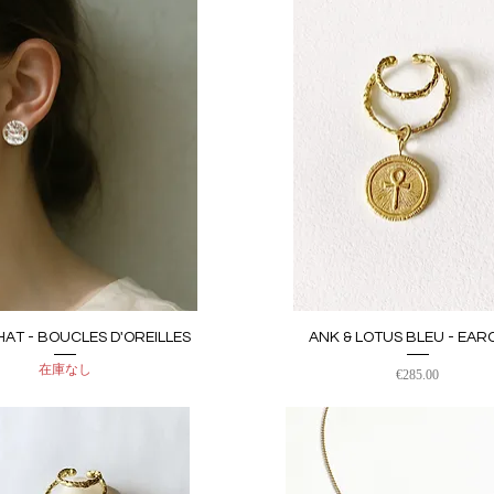
HAT - BOUCLES D'OREILLES
ANK & LOTUS BLEU - EAR
クイックビュー
クイックビュー
在庫なし
価格
€285.00