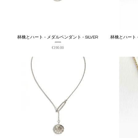
林檎とハート - メダルペンダント - SILVER
林檎とハート -
クイックビュー
価格
€190.00