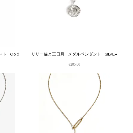
 - Gold
リリー猫と三日月 - メダルペンダント - SILVER
クイックビュー
価格
€205.00