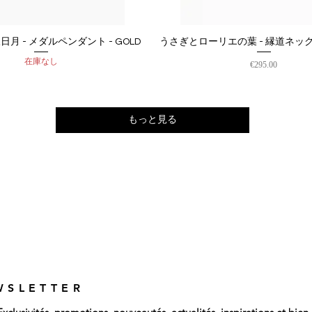
月 - メダルペンダント - GOLD
うさぎとローリエの葉 - 縁道ネックレ
クイックビュー
クイックビュー
在庫なし
価格
€295.00
もっと見る
WSLETTER