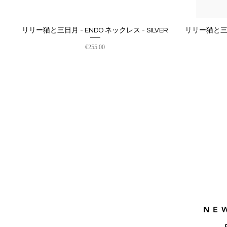
リリー猫と三日月 - ENDO ネックレス - SILVER
リリー猫と三日
クイックビュー
価格
€255.00
NE