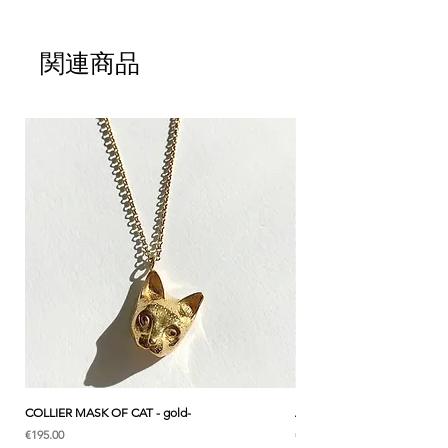
彫られています。カジュアルにもフォーマル
なスタイルにもシンプルにアクセントとつけ
てくれます。うさぎ好きさんへのプレゼント
関連商品
にも。
CULOYON jewelryは、フランスの工房で職
人の手によってひとつずつ作られています。
- サイズ : うさぎ 5.5cm
- 長さ : チェーン約80cm
- 素材 : 22K金コーティングブロンズ（チャ
ーム）、22K金コーティング真鍮（チェー
ン） (ニッケルフリー)
- フランス製 ハンドメイド
- CULOYONのジュエリーボックスの中に入
れてお届け致します。
* こちらはネックレス1 個の価格です。
COLLIER MASK OF CAT - gold-
ANK & LOTUS BLEU - EARC
価格
価格
€195.00
€285.00