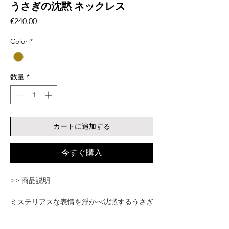
うさぎの沈黙 ネックレス
価
€240.00
格
Color
*
数量
*
カートに追加する
今すぐ購入
>> 商品説明
ミステリアスな表情を浮かべ沈黙するうさぎ
の様をポエティックに表現したロングネック
レス。シュールレアルなうさぎの胸には♥も