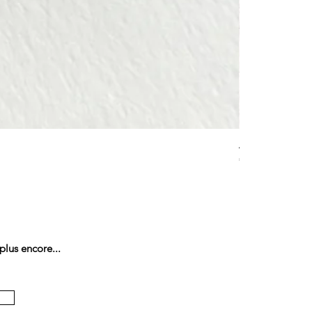
ANK & LOTUS BLEU
価格
€285.00
plus encore...