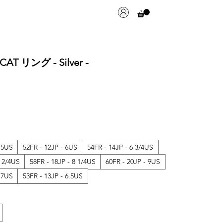
CAT リング - Silver -
- 5US
52FR - 12JP - 6US
54FR - 14JP - 6 3/4US
7 2/4US
58FR - 18JP - 8 1/4US
60FR - 20JP - 9US
55FR - 15JP - 7US
53FR - 13JP - 6.5US