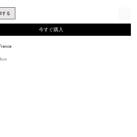
加する
今すぐ購入
France
.8cm
ロンズ 純銀コーティング (ニッケルフリー）
（Silver925）
ONのジュエリーボックスに入れてお届けいたします
グ
でたり話しかけたくなるような、シュールで愛らしい表情を持つ猫の
心地よくフィットするデザインで、カジュアルにもシックに馴染みま
んへの贈り物としてもおすすめです。
elry
は、フランスのアトリエでデッサンから彫刻、仕上げまで、一
手作りされています。温かみのあるオブジェのようなジュエリーが、
びに心に元気と輝きを届ける存在となりますよう、想いを込めてお作