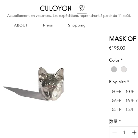
CULOYON
Actuellement en vacances. Les expéditions reprendront à partir du 11 août.
ABOUT
Press
Shopping
MASK OF 
価
€195.00
格
Color
*
Ring size
*
50FR - 10JP 
56FR - 16JP 
数量
*