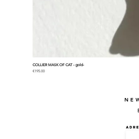
COLLIER MASK OF CAT - gold-
価格
€195.00
NE
Adre