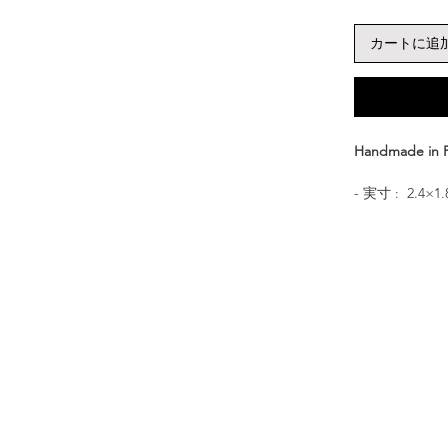
カートに追
Handmade in 
- 実寸 : 2.4×1
- 素材 : ブ
もしくは、銀製
- CULOY
猫の顔のリン
思わず頭を撫
指輪。指にも
す。猫好きさ
CULOYON jew
つずつ丁寧に
身に着けるた