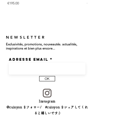
価格
価格
€195.00
€285.00
NEWSLETTER
Exclusivités, promotions, nouveautés. actualités,
inspirations et bien plus encore...
Adresse email
OK
Instagram
@culoyon をフォロー/ #culoyon をシェアしてくれ
ると嬉しいです:)