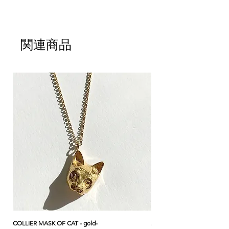
手には蝶々を持ち、背中から見える淡水パー
ルは、内なる心臓のよう。詩的に繊細に彫り
込まれたまるでオブジェのようなジュエリー
は、母から娘へ世代を超えてお使い頂けま
関連商品
す。
CULOYON jewelryは、フランスの工房で職
人の手によってひとつずつ作られています。
- サイズ : マリオネット 6.0cm
- 長さ : 70-75cm
- 素材 : 22K金コーティングブロンズ（チャ
ーム）、22K金コーティング真鍮（チェー
ン） ニッケルフリー
- フランス製 ハンドメイド
- CULOYONのジュエリーボックスの中に入
れてお届け致します
* こちらはネックレスひとつの価格です。
COLLIER MASK OF CAT - gold-
ANK & LOTUS BLEU - EARC