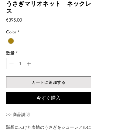
うさぎマリオネット ネックレ
ス
価
€395.00
格
Color
*
数量
*
カートに追加する
今すぐ購入
>> 商品説明
黙想にふけた表情のうさぎをシューレアルに
描いた遊び心あるマリオネットネックレス。