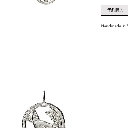
予約購入
Handmade in 
- Chain Lengt
- Medal Dimens
- Medal Weight
- Material : Sil
- Delivered i
┈┈┈┈┈┈