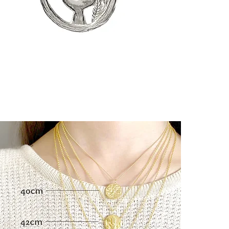
Une médaille
t
signification p
┈┈┈┈┈┈
身に着ける人
願いを込めら
静かに支えて
┈┈┈┈┈┈
幸運のうさぎ