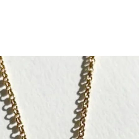
Franceの会
* 価格は、コ
* チェーンの