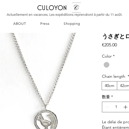
CULOYON
Actuellement en vacances. Les expéditions reprendront à partir du 11 août.
ABOUT
Press
Shopping
うさぎとロ
価
€205.00
格
Color
*
Chain length
40cm
42c
数量
*
Le délai de pr
Étant entièreme