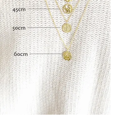
「幸運」
「豊穣」
「栄光」
うさぎ：
様々
ボルであり、
栄
のシンボル
ローリエ：
古
に親しまれて
┈┈┈┈┈┈