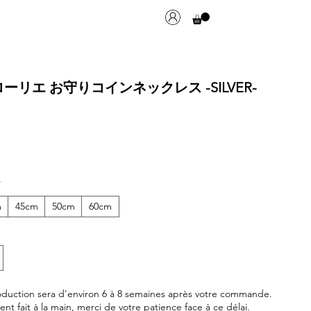
ーリエ お守りコインネックレス -SILVER-
*
m
45cm
50cm
60cm
oduction sera d'environ 6 à 8 semaines après votre commande.
nt fait à la main, merci de votre patience face à ce délai.