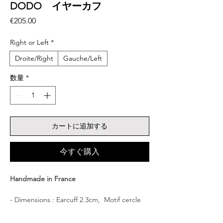
DODO イヤーカフ
価
€205.00
格
Right or Left
*
Droite/Right
Gauche/Left
数量
*
カートに追加する
今すぐ購入
Handmade in France
- Dimensions : Earcuff 2.3cm, Motif cercle
4.5cm
- Matériel : Bronze Plaqué OR 22ct