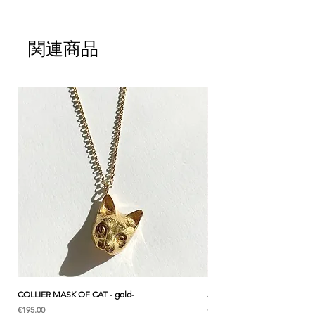
* Le prix est pour un earcuff
disponible "Oreille Droite" , "Oreille
Gauche"
関連商品
Cet earcuff mystérieux oiseau 'Dodo', est
originale, à la fois surréaliste et poétique.
Il se distingue par son port facile et sans
douleur, pas besoin de trous pour les
boucles d'oreilles. C'est le cadeau parfait
pour tous les âges.
Chaque création de CULOYON jewelry est
soigneusement réalisée à la main, prenant
vie entre les mains habiles des artisans dans
l'atelier en France.
COLLIER MASK OF CAT - gold-
ANK & LOTUS BLEU - EARC
価格
価格
€195.00
€285.00