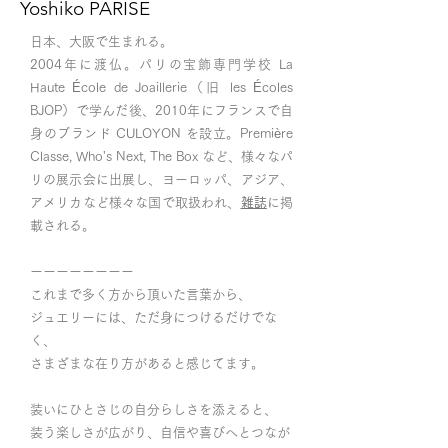
Yoshiko PARISE
日本、大阪で生まれる。
2004年に渡仏。パリの宝飾専門学校 La
Haute École de Joaillerie（旧 les Écoles
BJOP）で学んだ後、2010年にフランスで自
身のブランド CULOYON を設立。Première
Classe, Who's Next, The Box など、様々なパ
リの展示会に出展し、ヨーロッパ、アジア、
アメリカなど様々な国で取扱われ、
雑誌
に掲
載される。
​ーーーーーーーー
これまで多く方から頂いた言葉から、
ジュエリーには、ただ身につけるだけでな
く、
さまざまな在り方があると感じてます。
装いにひとさじの自分らしさを添えると、
装う楽しさが広がり、自信や喜びへとつなが