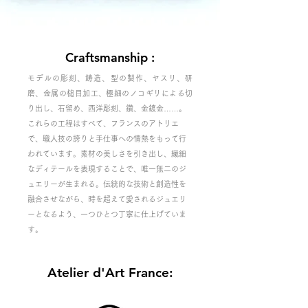
Craftsmanship :
モデルの彫刻、鋳造、型の製作、ヤスリ、研
磨、金属の槌目加工、極細のノコギリによる切
り出し、石留め、西洋彫刻、鑽、金鍍金……。
これらの工程はすべて、フランスのアトリエ
で、職人技の誇りと手仕事への情熱をもって行
われています。
素材の美しさを引き出し、繊細
なディテールを表現することで、唯一無二のジ
ュエリーが生まれる。
伝統的な技術と創造性を
融合させながら、時を超えて愛されるジュエリ
ーとなるよう、一つひとつ丁寧に仕上げていま
す。
Atelier d'Art
France
: