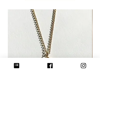
COLLIER MASK OF CAT - gold-
EXTIC CHAT - BOUCL
価格
価格
€195.00
€255.00
カートに追加する