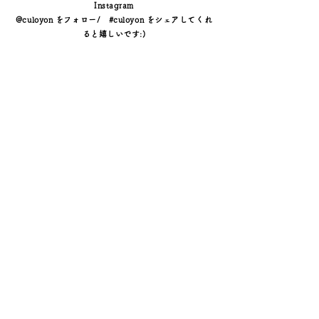
しろ)。​
Instagram
@culoyon をフォロー/ #culoyon をシェアしてくれ
大切な意味を持つメダルが通るその道に、祈
ると嬉しいです:)
りを重ねて
┈┈┈┈┈┈┈┈┈┈┈┈┈┈┈┈
「うさぎとローリエ」
[ 幸運 ] [ 豊穣 ] [ 栄光 ]
"
未来へ向かって歩み出す人へ。
幸運のうさぎとローレルの葉が、実り豊かな
未来へ導くお守りに
"
┈┈┈┈┈┈┈┈┈┈┈┈┈┈┈┈