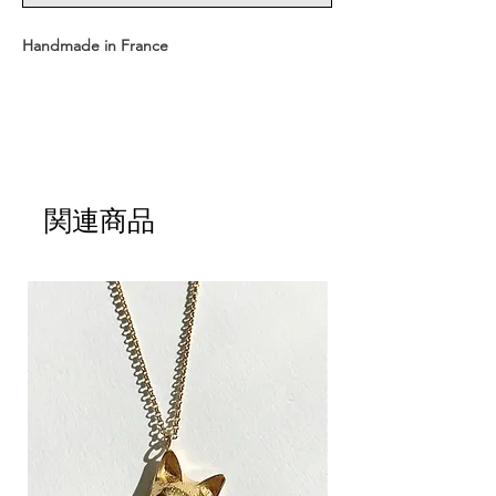
Handmade in France
- 長さをお選びいただけます
ショート : 43cm ＋ メダル
関連商品
ロング : 63cm ＋ メダル
- メダルサイズ : 1.6cm
- メダル重量 : 約 1.8 g
- 素材 : スターリングシルバー、18K金プレ
ーティング
- CULOYONのジュエリーボックスに入れて