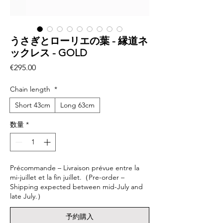
うさぎとローリエの葉 - 縁道ネ
ックレス - GOLD
価
€295.00
格
Chain length
*
Short 43cm
Long 63cm
数量
*
Précommande – Livraison prévue entre la
mi-juillet et la fin juillet.（Pre-order –
Shipping expected between mid-July and
late July.）
予約購入