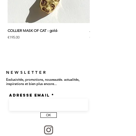
お届けいたします
┈┈┈┈┈┈┈┈┈┈┈┈┈┈┈┈
COLLIER MASK OF CAT - gold-
ANK & LOTUS BLEU - EARC
価格
価格
€195.00
€285.00
メダルを通して
前で留める、
着け外しのしやすいネックレス
NEWSLETTER
Exclusivités, promotions, nouveautés. actualités,
忙しい日々の装いに
inspirations et bien plus encore...
Adresse email
┈┈┈┈┈┈┈┈┈┈┈┈┈┈┈┈
OK
縁道（えんどう）――
祭神を迎えるために敷かれる道に敷く筵(む