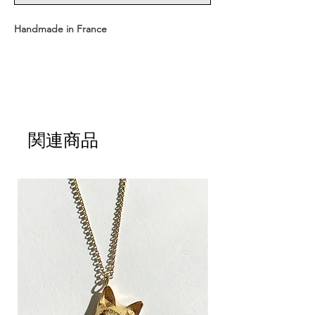
Handmade in France
- 長さをお選びいただけます
ショート : 43cm ＋ メダル
関連商品
ロング : 63cm ＋ メダル
- メダルサイズ : 1.6cm
- メダル重量 : 約 1.8 g
- 素材 : スターリングシルバー、18K金ゴー
ルドプレーティング
- CULOYONのジュエリーボックスに入れて