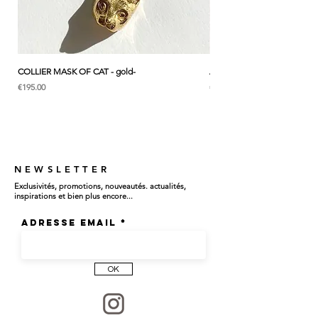
お届けいたします。
┈┈┈┈┈┈┈┈┈┈┈┈┈┈┈┈
COLLIER MASK OF CAT - gold-
ANK & LOTUS BLEU - EARC
価格
価格
€195.00
€285.00
メダルを通して
前で留める、
着け外しのしやすくネックレス。
NEWSLETTER
Exclusivités, promotions, nouveautés. actualités,
忙しい日々の装いに。
inspirations et bien plus encore...
Adresse email
┈┈┈┈┈┈┈┈┈┈┈┈┈┈┈┈
OK
身に着ける人の心の機微に寄り添うよう
願いを込められたメダルネックレス、