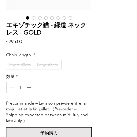
エキゾチック猫 - 縁道 ネック
レス - GOLD
価
€295.00
格
Chain length
*
Short 43cm
Long 63cm
数量
*
Précommande – Livraison prévue entre la
mi-juillet et la fin juillet.（Pre-order –
Shipping expected between mid-July and
late July.）
予約購入