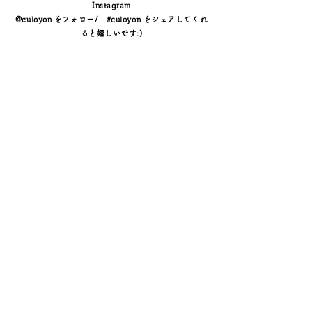
Instagram
日々前向きに過ごすための心のお守りとし
@culoyon をフォロー/ #culoyon をシェアしてくれ
て。
ると嬉しいです:)
┈┈┈┈┈┈┈┈┈┈┈┈┈┈┈┈
縁道（えんどう）――
祭神を迎えるために敷かれる道に敷く筵(む
しろ)。
大切な意味を持つメダルが通るその道に、
祈りを重ねて。
┈┈┈┈┈┈┈┈┈┈┈┈┈┈┈┈
「エキゾチック猫」