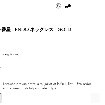
星 - ENDO ネックレス - GOLD
*
Long 63cm
ivraison prévue entre la mi-juillet et la fin juillet.（Pre-order –
cted between mid-July and late July.）