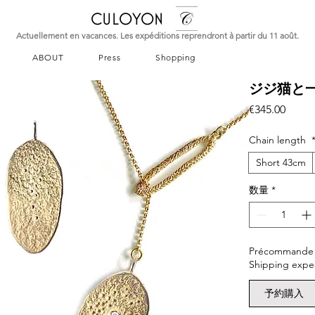
CULOYON
Actuellement en vacances. Les expéditions reprendront à partir du 11 août.
ABOUT
Press
Shopping
ジジ猫と一番
価
€345.00
格
Chain length
Short 43cm
数量
*
Précommande – L
Shipping expe
予約購入