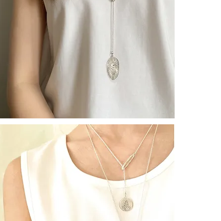
なぜか守って
俯瞰して周囲
実は、とても
気配や変化を
┈┈┈┈┈┈
意味：
ジジ：
静かで繊細な
一番星：
昔から、一番