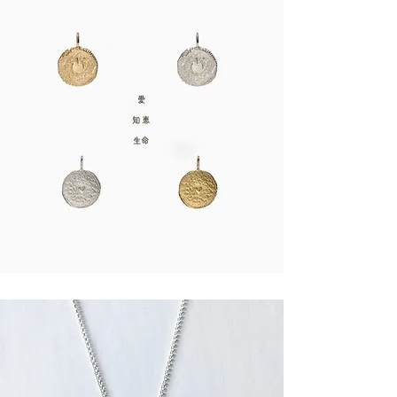
愛
知恵
​生命