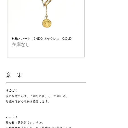
林檎とハート - ENDO ネックレス - GOLD
林檎とハート - ENDO ネックレ
在庫なし
在庫なし
意 味
りんご：
愛の象徴であり、「知恵の実」として知られ、
知識や学びの成長を象徴します。
ハート：
愛の最も普遍的なシンボル。
心臓は生命そのもの、血を循環させる器官として、