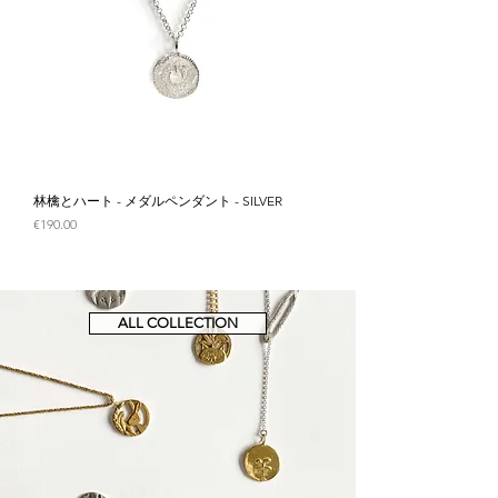
林檎とハート - メダルペンダント - SILVER
価格
€190.00
ALL COLLECTION