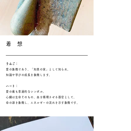
着 想
りんご：
愛の象徴であり、「知恵の実」として知られ、
知識や学びの成長を象徴します。
ハート：
愛の最も普遍的なシンボル。
心臓は生命そのもの、血を循環させる器官として、
命の源を象徴し、エネルギーの流れを示す象徴です。