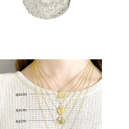
┈┈┈┈┈┈
林檎とハート
愛と知恵の実
新たな学びと
[ 愛 ][ 知恵 ][ 
┈┈┈┈┈┈
[ 意 味 ]
りんご：
愛の象徴であ
知識や学びの