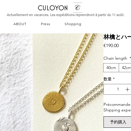
CULOYON
Actuellement en vacances. Les expéditions reprendront à partir du 11 août.
ABOUT
Press
Shopping
林檎とハート
価
€190.00
格
Chain length
40cm
42c
数量
*
Précommande – L
Shipping expe
予約購入