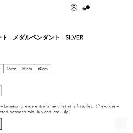
 - メダルペンダント - SILVER
*
m
45cm
50cm
60cm
ivraison prévue entre la mi-juillet et la fin juillet.（Pre-order –
cted between mid-July and late July.）