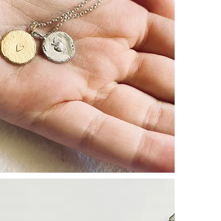
ー 愛情深く
ー 学びや成
ー エネルギ
┈┈┈┈┈┈
大切な方への
┈┈┈┈┈┈
CULOYON
ています。