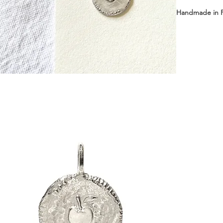
Handmade in 
チェーンの長
40 cm, 42 cm, 
- メダルサイズ: 
- メダル重量: app
- 素材: Sterling 
- CULOYON
┈┈┈┈┈┈
身に着ける人
に支えてくれ