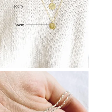
ハート：
愛の最も普遍
心臓は生命そ
命の源を象徴
┈┈┈┈┈┈
[ 願 い ]
こんな人に届