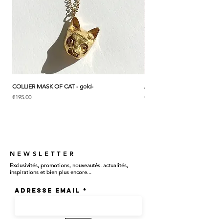
でデッサンから彫刻、仕上げまで、一つずつ
丁寧に手作りされています。温かみのあるオ
ブジェのようなジュエリーが、身に着けるた
びに心に元気と輝きを届ける存在となります
よう、想いを込めてお作りしています。
* こちらはリングひとつの価格です。
COLLIER MASK OF CAT - gold-
ANK & LOTUS BLEU - EARC
価格
価格
€195.00
€285.00
NEWSLETTER
Exclusivités, promotions, nouveautés. actualités,
inspirations et bien plus encore...
Adresse email