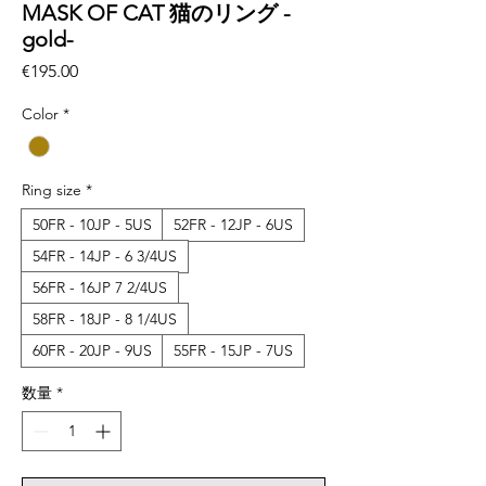
MASK OF CAT 猫のリング -
gold-
価
€195.00
格
Color
*
Ring size
*
50FR - 10JP - 5US
52FR - 12JP - 6US
54FR - 14JP - 6 3/4US
56FR - 16JP 7 2/4US
58FR - 18JP - 8 1/4US
60FR - 20JP - 9US
55FR - 15JP - 7US
数量
*