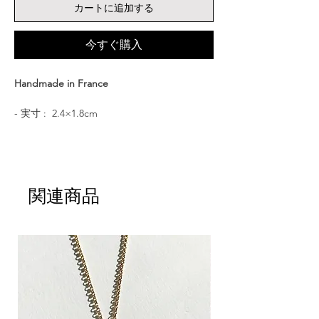
カートに追加する
今すぐ購入
Handmade in France
- 実寸 : 2.4×1.8cm
- 素材 : ブロンズ , K22YGコーティング (ニッ
ケルフリー）
- CULOYONのジュエリーボックスに入れて
お届けいたします
関連商品
猫の顔のリング
思わず頭を撫でたり話しかけたくなるよう
な、シュールで愛らしい表情を持つ猫の指
輪。指にも心地よくフィットするデザイン
で、カジュアルにもシックに馴染みます。猫
好きさんへの贈り物としてもおすすめです。
CULOYON jewelry
は、フランスのアトリエ