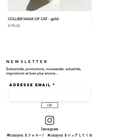
います。
* こちらはリングひとつの価格です。
COLLIER MASK OF CAT - gold-
ANK & LOTUS BLEU - EARC
価格
価格
€195.00
€285.00
NEWSLETTER
Exclusivités, promotions, nouveautés. actualités,
inspirations et bien plus encore...
Adresse email
OK
Instagram
@culoyon をフォロー/ #culoyon をシェアしてくれ