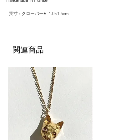
Handmade in France
- 実寸 : クローバー♣︎ 1.0×1.5cm
- サイズ : フリーサイズ 6 - 18号
- 素材 : ブロンズ 純銀コーティング (ニッケ
ルフリー）
(A)symmetric collection。
関連商品
左右対称に見えて、よく見ると非対称。右に
は動物の毛並み、左には葉の模様が繊細に彫
り込まれ、折り紙を思わせる独創的なアート
オブジェのようなデザインが個性的に手元を
飾ります。
詩的で上品なデザインに個性を添えた、スペ
ードモチーフのリング。
ユニセックス＆世代を超えてお使い頂けま
す。サイズ調整が可能なため、プレゼントと
してもおすすめです。
CULOYONジュエリーは、全てフランスのア
トリエで一つ一つ丁寧に手作業でお作りして