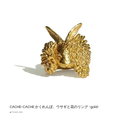
クイックビュー
CACHE-CACHE かくれんぼ、ウサギと花のリング -gold-
価格
€220.00