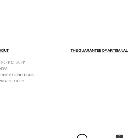
BOUT
THE GUARANTEE OF ARTISANAL
ランドについて
RESS
ERMS & CONDITIONS
RIVACY POLICY