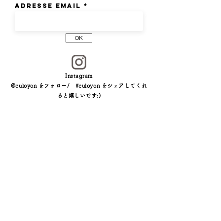
猫は多くの文化で豊かな象徴を持ち、魔除け
Adresse email
や守護、又は幸運をもたらすと言われていま
す。その独立心と愛情深さは、自由の象徴と
して知られています。
OK
┈┈┈┈┈┈┈┈┈┈┈┈┈┈┈┈
大切な人へ、贈り物として。自分自身へのお
守りに。
Instagram
猫好きの方へも ⎯。
@culoyon をフォロー/ #culoyon をシェアしてくれ
ると嬉しいです:)
┈┈┈┈┈┈┈┈┈┈┈┈┈┈┈┈
CULOYONのすべての作品は、フランスのア
トリエで職人の手によって、一つずつ制作さ
れています。
* 表示価格はリング1点のお値段です。