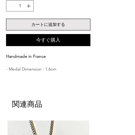
カートに追加する
今すぐ購入
Handmade in France
- Medal Dimension : 1.6cm
- Material : 22K Gold Vermeil (3 microns of
22K Gold plating a Sterling Silver 925 base.)
- Delivered in a CULOYON box.
┈┈┈┈┈┈┈┈┈┈┈┈┈┈┈┈
関連商品
大切な意味を宿し、お守りのように寄り添う
シグネットリング。
┈┈┈┈┈┈┈┈┈┈┈┈┈┈┈┈
親しい存在がそばにいるような、やさしい着