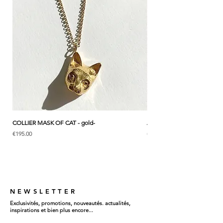
け心地。
┈┈┈┈┈┈┈┈┈┈┈┈┈┈┈┈
リングの側面や裏面にも、繊細な手彫りの模
様が施され、見えない部分にまで、さりげな
いこだわりが込められています。
┈┈┈┈┈┈┈┈┈┈┈┈┈┈┈┈
愛らしいエキゾチックショートヘア猫。
あなたを守る、心の守り主のように佇むコイ
ン
COLLIER MASK OF CAT - gold-
ANK & LOTUS BLEU - EARC
願い
⎯
価格
価格
€195.00
€285.00
負のエネルギーを遠ざけ、幸運を引き寄せ、
心の自由を守るお守りとして。
意味
⎯
「守護」
NEWSLETTER
「幸運」
Exclusivités, promotions, nouveautés. actualités,
「自由」
inspirations et bien plus encore...