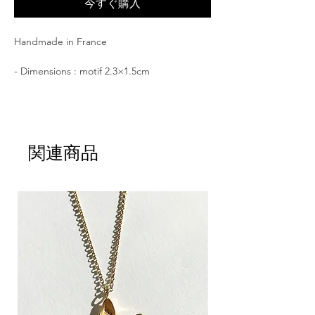
今すぐ購入
Handmade in France
- Dimensions : motif 2.3×1.5cm
- 素材 : 22K GOLD plated Bronze, nickel
free
花に隠れる豹のリング。
CACHE-CACHEは、フランス語で「かくれ
関連商品
んぼ」という意味。花たちの狭間から覗く豹
を詩的にシュールに表現した指輪は手元を上
品に個性を引き立ててくれます。デザイナー
自身の手によって丁寧に描かれ象られ彫り込
まれたまるでオブジェのようなジュエリー。
母から娘まで世代を超えた贈り物としてもお
すすめです。
CULOYON jewelryは、フランスの工房で職
人の手によってひとつずつひとつずつ丹精込
めて作られたジュエリーです、手作りならで