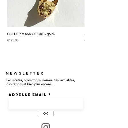
はの味わいや暖かさをフランスからお届け致
します。
* こちらはリングひとつの価格です
COLLIER MASK OF CAT - gold-
ANK & LOTUS BLEU - EARC
価格
価格
€195.00
€285.00
NEWSLETTER
Exclusivités, promotions, nouveautés. actualités,
inspirations et bien plus encore...
Adresse email
OK